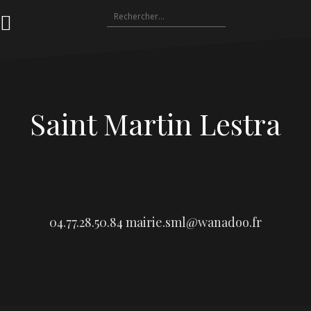
Aller
Rechercher :
au
contenu
Saint Martin Lestra
04.77.28.50.84
mairie.sml@wanadoo.fr