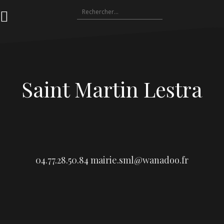
Aller
Rechercher :
au
contenu
Saint Martin Lestra
04.77.28.50.84
mairie.sml@wanadoo.fr