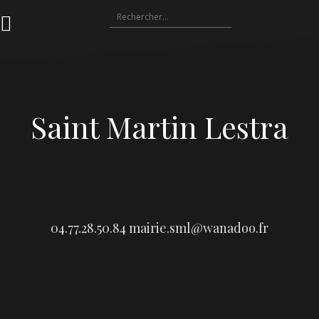
Aller
Rechercher :
au
contenu
Saint Martin Lestra
04.77.28.50.84
mairie.sml@wanadoo.fr