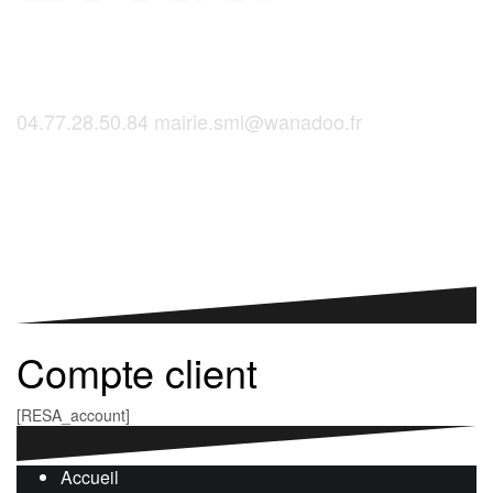
04.77.28.50.84
mairie.sml@wanadoo.fr
Saint-Martinois, l'inscription, c'est ici !
Compte client
[RESA_account]
Accueil