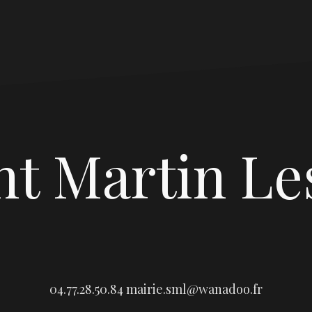
nt Martin Le
04.77.28.50.84
mairie.sml@wanadoo.fr