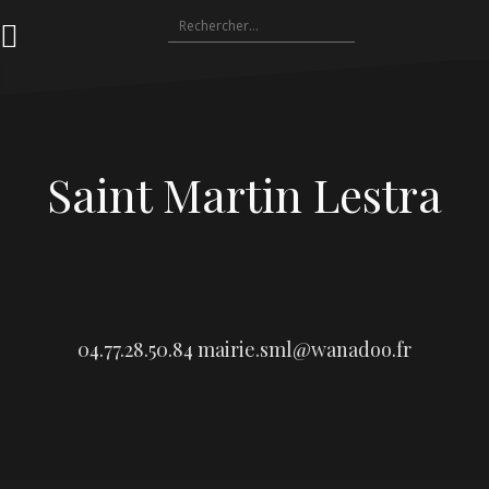
Aller
Rechercher :
au
contenu
Saint Martin Lestra
04.77.28.50.84
mairie.sml@wanadoo.fr