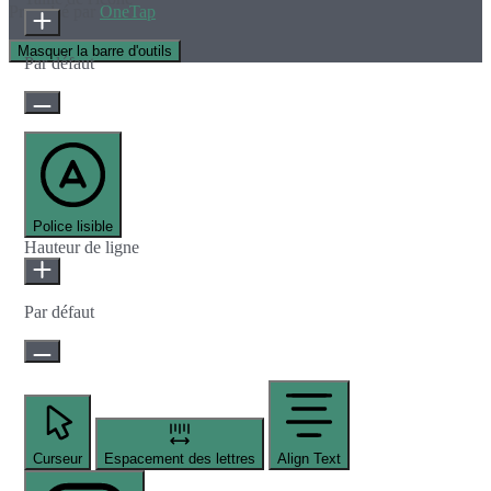
Propulsé par
OneTap
Masquer la barre d'outils
Par défaut
Police lisible
Hauteur de ligne
Par défaut
Curseur
Espacement des lettres
Align Text