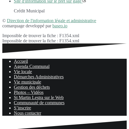
Site d'information sur le prêt sur gage
Crédit Municipal
©
Direction de l'information légale et administrative
comarquage developpé par
baseo.io
Impossible de trouver la fiche : F1354.xml
Impossible de trouver la fiche : F1354.xml
Accueil
Agenda Communal
Vie locale
Démarches Administratives
Vie municipale
Gestion des déchets
Photos – Vidéos
St Martin Lestra sur le Web
Communauté de communes
S’inscrire
Nous contacter