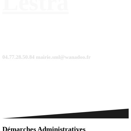
Lestra
04.77.28.50.84
mairie.sml@wanadoo.fr
Saint-Martinois, l'inscription, c'est ici !
Démarches Administratives