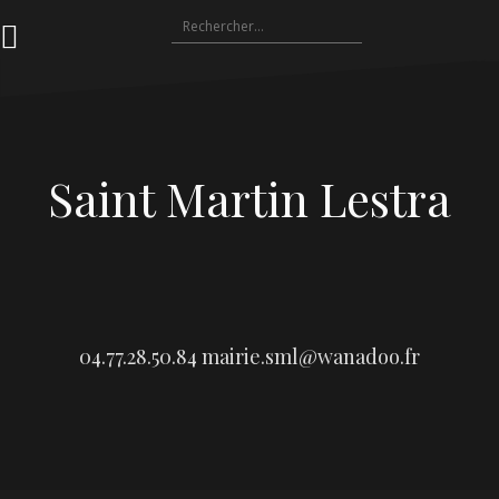
Aller
Rechercher :
au
contenu
Saint Martin Lestra
04.77.28.50.84
mairie.sml@wanadoo.fr