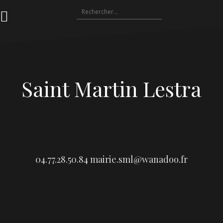
Aller
Rechercher :
au
contenu
Saint Martin Lestra
04.77.28.50.84
mairie.sml@wanadoo.fr