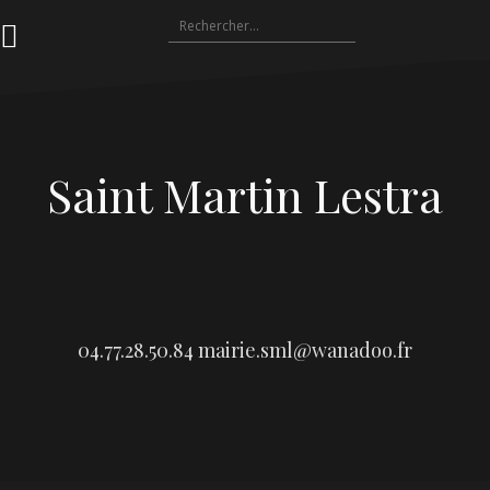
Aller
Rechercher :
au
contenu
Saint Martin Lestra
04.77.28.50.84
mairie.sml@wanadoo.fr