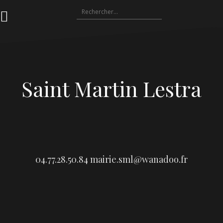
Aller
Rechercher :
au
contenu
Saint Martin Lestra
04.77.28.50.84
mairie.sml@wanadoo.fr