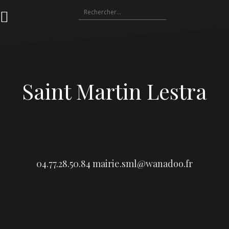
Aller
Rechercher :
au
contenu
Saint Martin Lestra
04.77.28.50.84
mairie.sml@wanadoo.fr