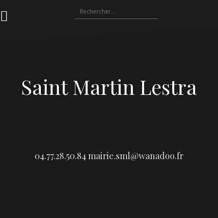
Aller
Rechercher :
au
contenu
Saint Martin Lestra
04.77.28.50.84
mairie.sml@wanadoo.fr