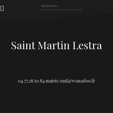
Aller
Rechercher :
au
contenu
Saint Martin Lestra
04.77.28.50.84
mairie.sml@wanadoo.fr