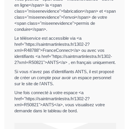
en ligne</span> la <span
class="miseenevidence">fabrication</span> et <span
class="miseenevidence">l'envoi</span> de votre
<span class="miseenevidence">permis de
conduire</span>.
Le téléservice est accessible via <a
href="https://saintmartinlestra.fr/1302-2?
xml=R48788">FranceConnect</a> ou avec vos
identifiants <a href="https://saintmartinlestra.fr/1302-
2?xml=R50821">ANTS</a> , en français uniquement.
Si vous n'avez pas d'identifiants ANTS, il est proposé
de créer un compte pour avoir un espace personnel
sur le site de l'ANTS.
Une fois connecté à votre espace <a
href="https://saintmartinlestra.fr/1302-2?
xml=R50821">ANTS</a>, vous visualisez votre
demande dans le tableau de bord.