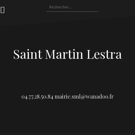
Aller
Rechercher :
au
contenu
Saint Martin Lestra
04.77.28.50.84
mairie.sml@wanadoo.fr