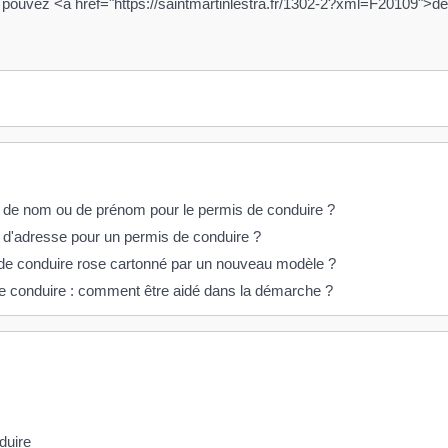
us pouvez <a href="https://saintmartinlestra.fr/1302-2?xml=F20109"
t de nom ou de prénom pour le permis de conduire ?
 d'adresse pour un permis de conduire ?
de conduire rose cartonné par un nouveau modèle ?
e conduire : comment être aidé dans la démarche ?
duire