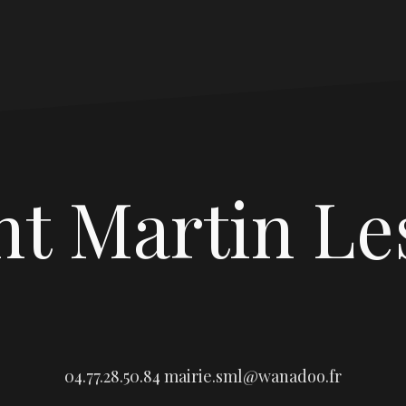
nt Martin Le
04.77.28.50.84
mairie.sml@wanadoo.fr