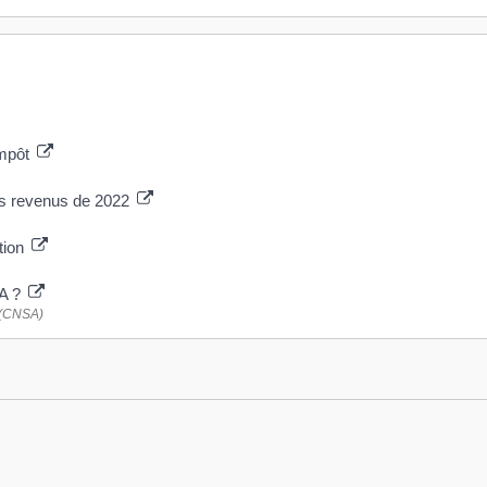
impôt
es revenus de 2022
ation
PA ?
e (CNSA)