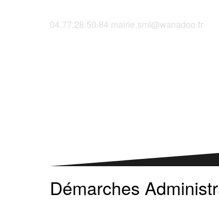
04.77.28.50.84
mairie.sml@wanadoo.fr
Saint-Martinois, l'inscription, c'est ici !
Démarches Administr