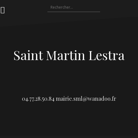
Aller
Rechercher :
au
contenu
Saint Martin Lestra
04.77.28.50.84
mairie.sml@wanadoo.fr