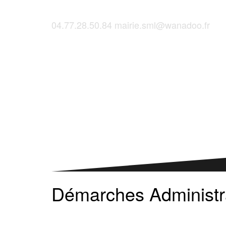
04.77.28.50.84
mairie.sml@wanadoo.fr
Saint-Martinois, l'inscription, c'est ici !
Démarches Administr