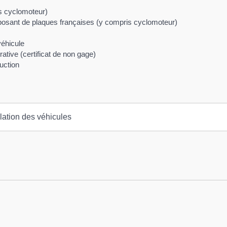
is cyclomoteur)
sposant de plaques françaises (y compris cyclomoteur)
véhicule
ative (certificat de non gage)
uction
ulation des véhicules