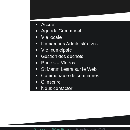
Accueil
Agenda Communal
Vie locale
Démarches Administratives
Vie municipale
Gestion des déchets
Photos – Vidéos
St Martin Lestra sur le Web
Communauté de communes
S’inscrire
Nous contacter
Site sous WordPress
|
Réalisation: C.G.