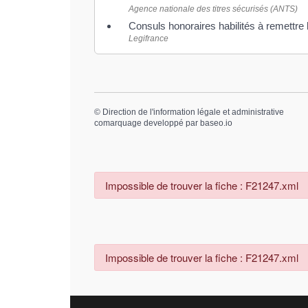
Agence nationale des titres sécurisés (ANTS)
Consuls honoraires habilités à remettre 
Legifrance
©
Direction de l'information légale et administrative
comarquage developpé par
baseo.io
Impossible de trouver la fiche : F21247.xml
Impossible de trouver la fiche : F21247.xml