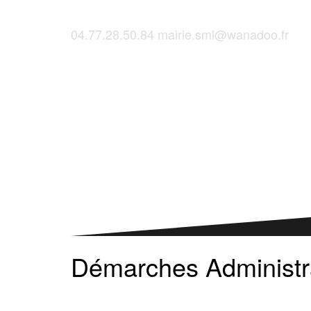
04.77.28.50.84
mairie.sml@wanadoo.fr
Saint-Martinois, l'inscription, c'est ici !
Démarches Administr