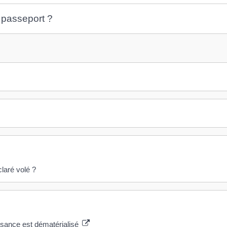
u passeport ?
claré volé ?
naissance est dématérialisé