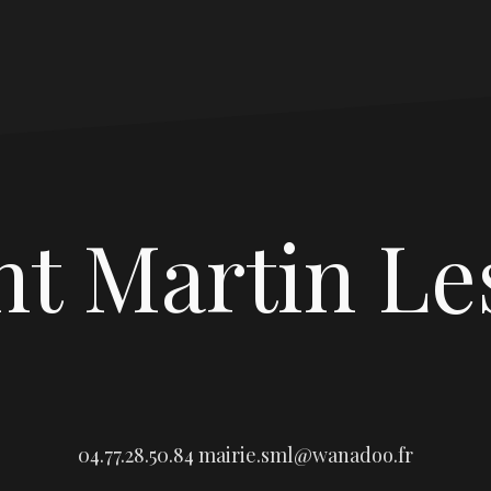
nt Martin Le
04.77.28.50.84
mairie.sml@wanadoo.fr