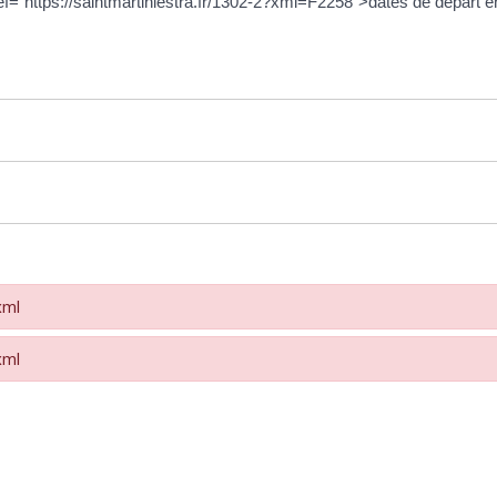
f="https://saintmartinlestra.fr/1302-2?xml=F2258">dates de départ e
xml
xml