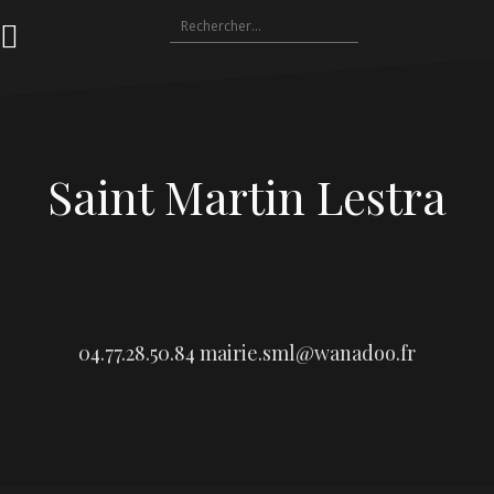
Aller
Rechercher :
au
contenu
Saint Martin Lestra
04.77.28.50.84
mairie.sml@wanadoo.fr