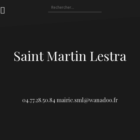
Aller
Rechercher :
au
contenu
Saint Martin Lestra
04.77.28.50.84
mairie.sml@wanadoo.fr