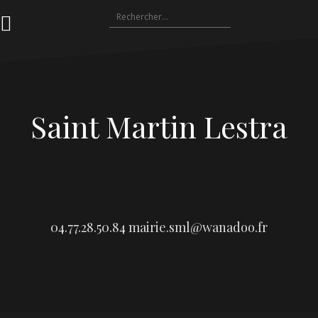
Aller
Rechercher :
au
contenu
Saint Martin Lestra
04.77.28.50.84
mairie.sml@wanadoo.fr