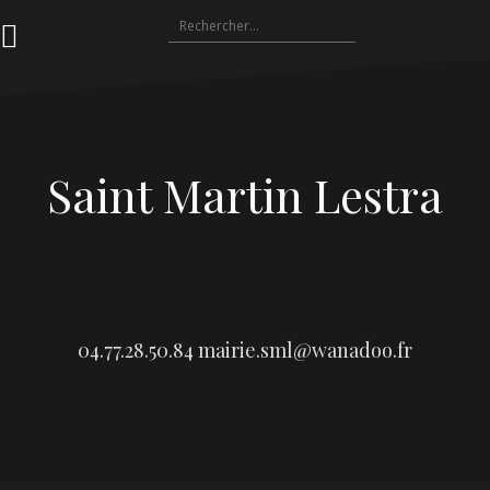
Aller
Rechercher :
au
contenu
Saint Martin Lestra
04.77.28.50.84
mairie.sml@wanadoo.fr