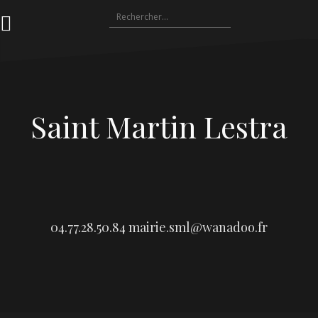
Aller
Rechercher :
au
contenu
Saint Martin Lestra
04.77.28.50.84
mairie.sml@wanadoo.fr