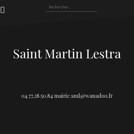
Aller
Rechercher :
au
contenu
Saint Martin Lestra
04.77.28.50.84
mairie.sml@wanadoo.fr