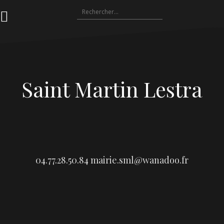
Aller
Rechercher :
au
contenu
Saint Martin Lestra
04.77.28.50.84
mairie.sml@wanadoo.fr