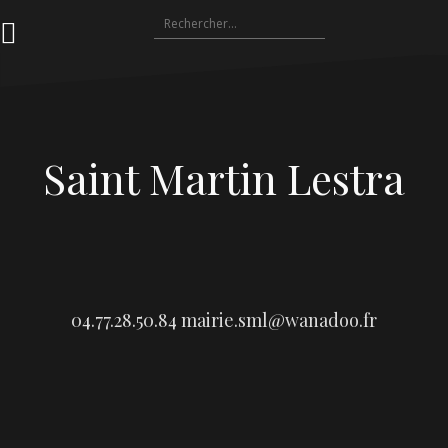
Aller
Rechercher :
au
contenu
Saint Martin Lestra
04.77.28.50.84
mairie.sml@wanadoo.fr