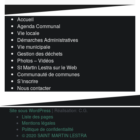
Accueil
Agenda Communal
Vie locale
Démarches Administratives
Vie municipale
Gestion des déchets
Photos – Vidéos
St Martin Lestra sur le Web
Communauté de communes
S’inscrire
Nous contacter
Site sous WordPress
|
Réalisation: C.G.
Liste des pages
Mentions légales
Politique de confidentialité
© 2020 SAINT MARTIN LESTRA