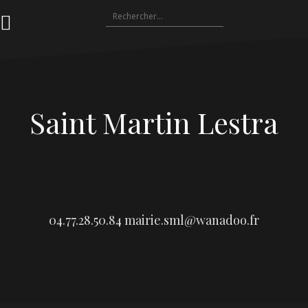
Aller
Rechercher :
au
contenu
Saint Martin Lestra
04.77.28.50.84
mairie.sml@wanadoo.fr