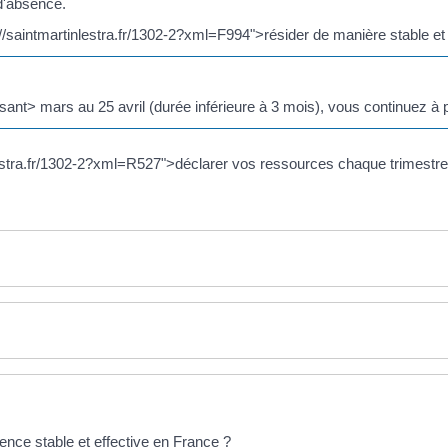
d'absence.
://saintmartinlestra.fr/1302-2?xml=F994">résider de manière stable et
nt> mars au 25 avril (durée inférieure à 3 mois), vous continuez à 
lestra.fr/1302-2?xml=R527">déclarer vos ressources chaque trimestr
dence stable et effective en France ?