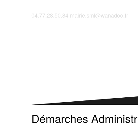
04.77.28.50.84
mairie.sml@wanadoo.fr
Saint-Martinois, l'inscription, c'est ici !
Démarches Administr