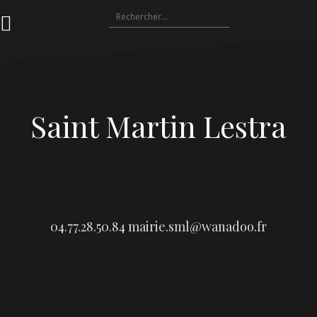
Aller
Rechercher :
au
contenu
Saint Martin Lestra
04.77.28.50.84
mairie.sml@wanadoo.fr