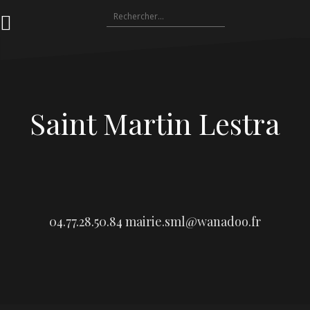
Aller
Rechercher :
au
contenu
Saint Martin Lestra
04.77.28.50.84
mairie.sml@wanadoo.fr