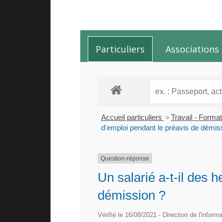
Particuliers
Associations
Accueil particuliers
>
Travail - Forma
d'emploi pendant le préavis de démis
Question-réponse
Un salarié a-t-il des 
démission ?
Vérifié le 16/08/2021 - Direction de l'inform