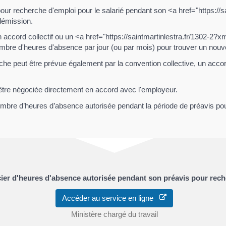
pour recherche d'emploi pour le salarié pendant son <a href="https://s
démission.
un accord collectif ou un <a href="https://saintmartinlestra.fr/1302
nombre d'heures d'absence par jour (ou par mois) pour trouver un nouv
e peut être prévue également par la convention collective, un accord
tre négociée directement en accord avec l'employeur.
mbre d’heures d’absence autorisée pendant la période de préavis pou
icier d'heures d'absence autorisée pendant son préavis pour rec
Accéder au service en ligne
Ministère chargé du travail