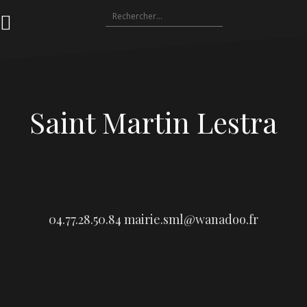
Aller
Rechercher :
au
contenu
Saint Martin Lestra
04.77.28.50.84
mairie.sml@wanadoo.fr