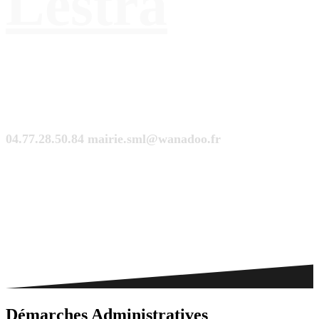
Lestra
04.77.28.50.84
mairie.sml@wanadoo.fr
Saint-Martinois, l'inscription, c'est ici !
Démarches Administratives