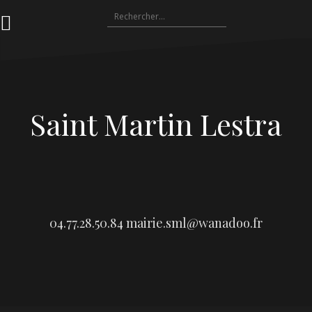
Aller
Rechercher :
au
contenu
Saint Martin Lestra
04.77.28.50.84
mairie.sml@wanadoo.fr