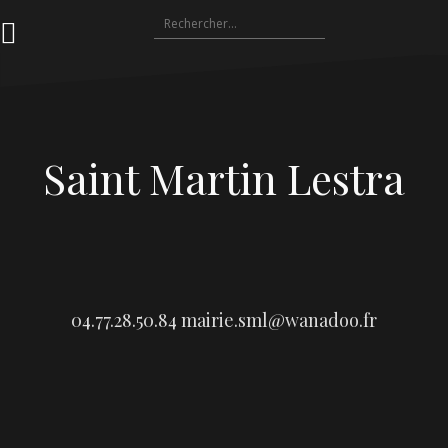
Aller
Rechercher :
au
contenu
Saint Martin Lestra
04.77.28.50.84
mairie.sml@wanadoo.fr