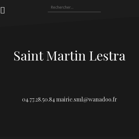
Aller
Rechercher :
au
contenu
Saint Martin Lestra
04.77.28.50.84
mairie.sml@wanadoo.fr