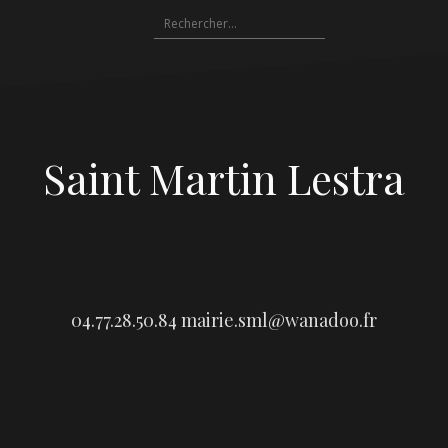
Aller
Rechercher :
au
contenu
Saint Martin Lestra
04.77.28.50.84
mairie.sml@wanadoo.fr