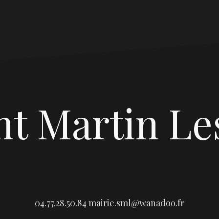
nt Martin Le
04.77.28.50.84
mairie.sml@wanadoo.fr