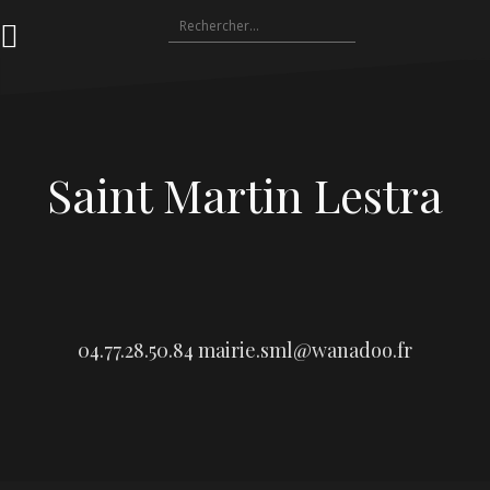
Aller
Rechercher :
au
contenu
Saint Martin Lestra
04.77.28.50.84
mairie.sml@wanadoo.fr