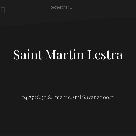
Aller
Rechercher :
au
contenu
Saint Martin Lestra
04.77.28.50.84
mairie.sml@wanadoo.fr