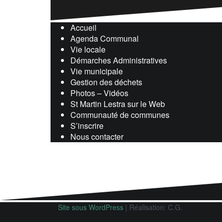
Accueil
Agenda Communal
Vie locale
Démarches Administratives
Vie municipale
Gestion des déchets
Photos – Vidéos
St Martin Lestra sur le Web
Communauté de communes
S’inscrire
Nous contacter
Site sous WordPress
|
Réalisation: C.G.