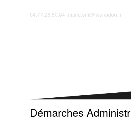
04.77.28.50.84
mairie.sml@wanadoo.fr
Saint-Martinois, l'inscription, c'est ici !
Démarches Administr