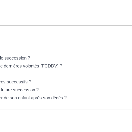
 de succession ?
s de dernières volontés (FCDDV) ?
ires successifs ?
 future succession ?
r de son enfant après son décès ?