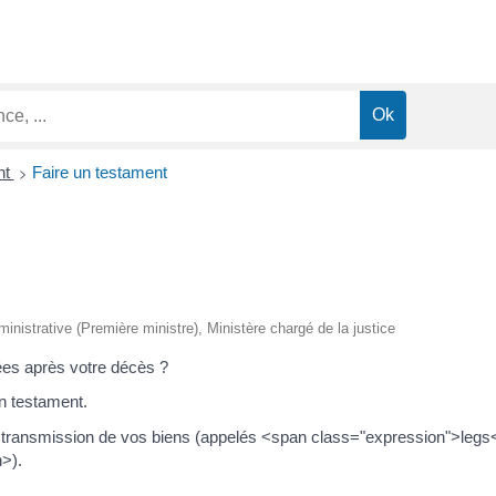
>
nt
Faire un testament
dministrative (Première ministre), Ministère chargé de la justice
ées après votre décès ?
n testament.
ransmission de vos biens (appelés <span class="expression">legs</
>).