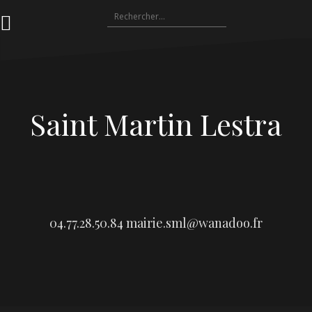
Aller
Rechercher :
au
contenu
Saint Martin Lestra
04.77.28.50.84
mairie.sml@wanadoo.fr