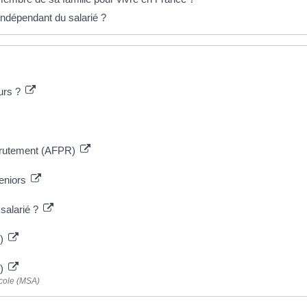
indépendant du salarié ?
eurs ?
ecrutement (AFPR)
seniors
salarié ?
e)
+)
icole (MSA)