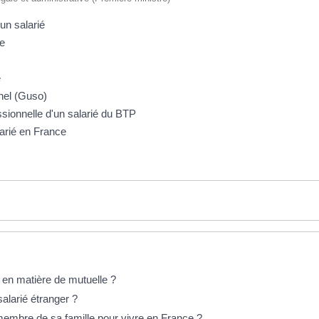
un salarié
le
e
nel (Guso)
essionnelle d'un salarié du BTP
larié en France
 en matière de mutuelle ?
larié étranger ?
 membre de sa famille pour vivre en France ?