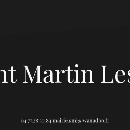
nt Martin Le
04.77.28.50.84
mairie.sml@wanadoo.fr