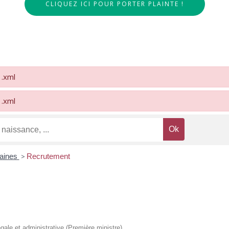
CLIQUEZ ICI POUR PORTER PLAINTE !
1.xml
1.xml
aines
>
Recrutement
légale et administrative (Première ministre)