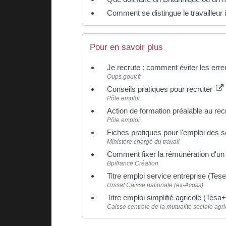
Comment se distingue le travailleur 
Pour en savoir plus
Je recrute : comment éviter les err
Oups.gouv.fr
Conseils pratiques pour recruter
Pôle emploi
Action de formation préalable au r
Pôle emploi
Fiches pratiques pour l'emploi des 
Ministère chargé du travail
Comment fixer la rémunération d'un 
Bpifrance Création
Titre emploi service entreprise (Tes
Urssaf Caisse nationale (ex-Acoss)
Titre emploi simplifié agricole (Tesa
Caisse centrale de la mutualité sociale agr