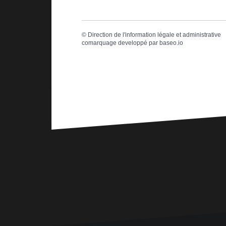
©
Direction de l'information légale et administrative
comarquage developpé par
baseo.io