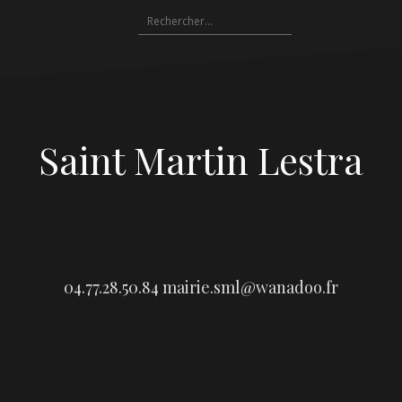
Aller
Rechercher :
au
contenu
Saint Martin Lestra
04.77.28.50.84
mairie.sml@wanadoo.fr