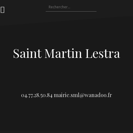
Aller
Rechercher :
au
contenu
Saint Martin Lestra
04.77.28.50.84
mairie.sml@wanadoo.fr