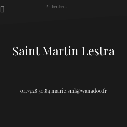
Aller
Rechercher :
au
contenu
Saint Martin Lestra
04.77.28.50.84
mairie.sml@wanadoo.fr